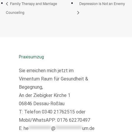
Family Therapy and Marriage
Depression is Not an Enemy
Counceling
Praxisumzug
Sie erreichen mich jetzt im
Vimentum Raum für Gesundheit &
Begegnung,
An der Ziebigker Kirche 1
06846 Dessau-Roßlau
T:
Telefon 0340 21762515 oder
Mobil/WhatsAPP: 0176 62270497
E:
he
***********
@
*************
um.de