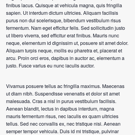
finibus lacus. Quisque at vehicula magna, quis fringilla
sapien. Ut interdum dictum ultricies. Aliquam facilisis
purus non dui scelerisque, bibendum vestibulum risus
fermentum. Nam eget efficitur felis. Sed sollicitudin justo
ut libero viverra, sed efficitur erat finibus. Mauris nunc
neque, elementum id dignissim ut, posuere sit amet dolor.
Aliquam turpis neque, mollis eu pharetra et, placerat et
arcu. Proin orci eros, dapibus in auctor ac, elementum a
justo. Fusce varius eu nunc iaculis auctor.
Vivamus posuere tellus ac fringilla maximus. Maecenas
ut diam nibh. Suspendisse venenatis et dolor sit amet
malesuada. Cras a nisl in purus vestibulum facilisis.
Aenean blandit, lectus in dapibus interdum, magna
mauris fermentum risus, nec iaculis ex quam ultricies
tellus. Sed nec convallis ex, nec tristique nisi. Aenean
semper tempor vehicula. Duis id mi tristique, pulvinar