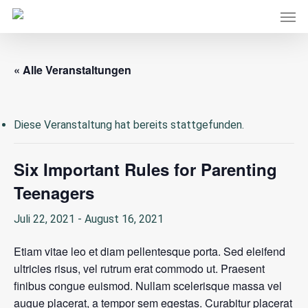
Men
Skip
to
main
content
« Alle Veranstaltungen
Diese Veranstaltung hat bereits stattgefunden.
Six Important Rules for Parenting
Teenagers
Juli 22, 2021
-
August 16, 2021
Etiam vitae leo et diam pellentesque porta. Sed eleifend
ultricies risus, vel rutrum erat commodo ut. Praesent
finibus congue euismod. Nullam scelerisque massa vel
augue placerat, a tempor sem egestas. Curabitur placerat